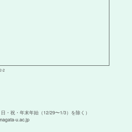
-2
）
土・日・祝・年末年始（12/29〜1/3）を除く）
magata-u.ac.jp