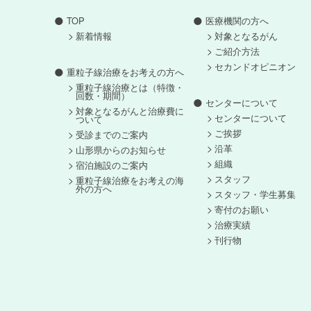
TOP
医療機関の方へ
新着情報
対象となるがん
ご紹介方法
セカンドオピニオン
重粒子線治療をお考えの方へ
重粒子線治療とは（特徴・
回数・期間）
センターについて
対象となるがんと治療費に
センターについて
ついて
ご挨拶
受診までのご案内
沿革
山形県からのお知らせ
組織
宿泊施設のご案内
スタッフ
重粒子線治療をお考えの海
外の方へ
スタッフ・学生募集
寄付のお願い
治療実績
刊行物