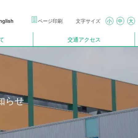
ページ印刷
glish
文字サイズ
小
中
大
て
交通アクセス
知らせ