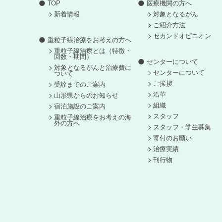
TOP
医療機関の方へ
新着情報
対象となるがん
ご紹介方法
セカンドオピニオン
重粒子線治療をお考えの方へ
重粒子線治療とは（特徴・
回数・期間）
センターについて
対象となるがんと治療費に
センターについて
ついて
ご挨拶
受診までのご案内
沿革
山形県からのお知らせ
組織
宿泊施設のご案内
スタッフ
重粒子線治療をお考えの海
外の方へ
スタッフ・学生募集
寄付のお願い
治療実績
刊行物