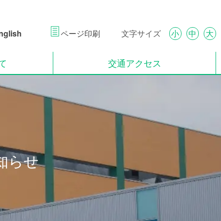
ページ印刷
glish
文字サイズ
小
中
大
て
交通アクセス
知らせ